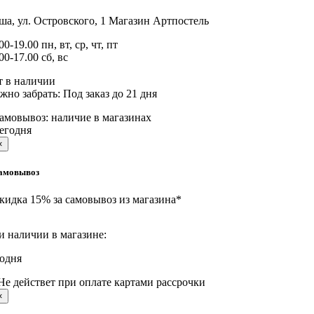
а, ул. Островского, 1
Магазин Артпостель
00-19.00 пн, вт, ср, чт, пт
00-17.00 сб, вс
т в наличии
жно забрать:
Под заказ до 21 дня
амовывоз:
наличие в магазинах
егодня
×
амовывоз
кидка 15% за самовывоз из магазина*
и наличии в магазине:
годня
Не действет при оплате картами рассрочки
×