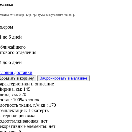
оставка
сплатно от 400.00 р.
12 р. при сумме выкупа менее 400.00 р.
рьером
1 до 6 дней
 ближайшего
чтового отделения
4 до 6 дней
словия доставки
Добавить в корзину
Забронировать в магазине
арактеристики и описание
ирина, см:
145
лина, см:
220
остав:
100% хлопок
лотность ткани, г/м.кв.:
170
омплектация:
1 скатерть
атериал:
рогожка
одоотталкивающая:
нет
екоративные элементы:
нет
вет:
серый