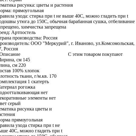
ематика рисунка:
цветы и растения
орма:
прямоугольная
равила ухода:
стирка при t не выше 40С, можно гладить при t
одошвы утюга до 150С, обычная барабанная сушка, отбеливание
апрещено, химчистка запрещена
ренд:
Артпостель
трана производства:
Россия
роизводитель:
ООО "Меркурий", г. Иваново, ул.Комсомольская,
7, Россия
Описание
С этим товаром покупают
ирина, см
145
лина, см
220
остав
100% хлопок
лотность ткани, г/м.кв.
170
омплектация
1 скатерть
атериал
рогожка
одоотталкивающая
нет
екоративные элементы
нет
вет
серый
ематика рисунка
цветы и
астения
орма
прямоугольная
равила ухода
стирка при t не
ыше 40С, можно гладить при t