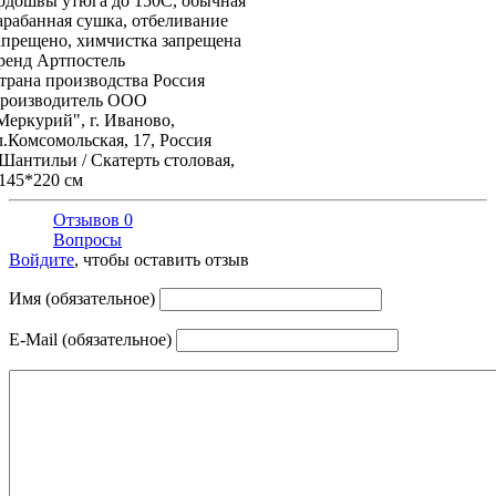
одошвы утюга до 150С, обычная
арабанная сушка, отбеливание
апрещено, химчистка запрещена
ренд
Артпостель
трана производства
Россия
роизводитель
ООО
Меркурий", г. Иваново,
л.Комсомольская, 17, Россия
Шантильи / Скатерть столовая,
145*220 см
Отзывов 0
Вопросы
Войдите
, чтобы оставить отзыв
Имя (обязательное)
E-Mail (обязательное)