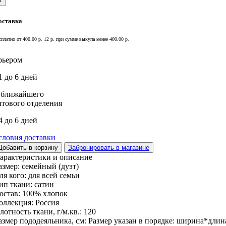
×
оставка
сплатно от 400.00 р.
12 р. при сумме выкупа менее 400.00 р.
рьером
1 до 6 дней
 ближайшего
чтового отделения
4 до 6 дней
словия доставки
Добавить в корзину
Забронировать в магазине
арактеристики и описание
азмер:
семейный (дуэт)
ля кого:
для всей семьи
ип ткани:
сатин
остав:
100% хлопок
оллекция:
Россия
лотность ткани, г/м.кв.:
120
азмер пододеяльника, см:
Размер указан в порядке: ширина*длин