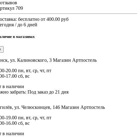
 отзывов
ртикул 709
оставка:
бесплатно от 400.00 руб
егодня / до 6 дней
аличие в магазинах
×
нск, ул. Калиновского, 3
Магазин Артпостель
00-20.00 пн, вт, ср, чт, пт
00-17.00 сб, вс
т в наличии
жно забрать:
Под заказ до 21 дня
гилёв, ул. Челюскинцев, 146
Магазин Артпостель
00-19.00 пн, вт, ср, чт, пт
00-16.00 сб, вс
т в наличии