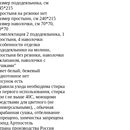
азмер пододеяльника, см
45*215
ростыня на резинке
нет
азмер простыни, см
240*215
азмер наволочки, см
70*70,
0*70
омплектация
2 пододеяльника, 1
ростыня, 4 наволочки
собенности отделки
ододеяльники на молнии,
ростыня без резинки, наволочки
 клапаном, наволочки с
ушками"
вет
белый, бежевый
днотонное
нет
исунок
есть
равила ухода
необходима стирка
о первого использования, стирка
ри t не выше 40С, моющими
редствами для цветного (не
ниверсальными), , обычная
арабанная сушка, отбеливание
апрещено, химчистка запрещена
ренд
Артпостель
трана производства
Россия