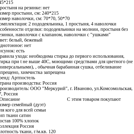
45*215
ростыня на резинке:
нет
азмер простыни, см:
240*215
азмер наволочки, см:
70*70, 50*70
омплектация:
2 пододеяльника, 1 простыня, 4 наволочки
собенности отделки:
пододеяльники на молнии, простыня без
езинки, наволочки с клапаном, наволочки с "ушками"
вет:
белый, бежевый
днотонное:
нет
исунок:
есть
равила ухода:
необходима стирка до первого использования,
тирка при t не выше 40С, моющими средствами для цветного (не
ниверсальными), , обычная барабанная сушка, отбеливание
апрещено, химчистка запрещена
ренд:
Артпостель
трана производства:
Россия
роизводитель:
ООО "Меркурий", г. Иваново, ул.Комсомольская,
7, Россия
Описание
С этим товаром покупают
азмер
семейный (дуэт)
ля кого
для всей семьи
ип ткани
сатин
остав
100% хлопок
оллекция
Россия
лотность ткани, г/м.кв.
120