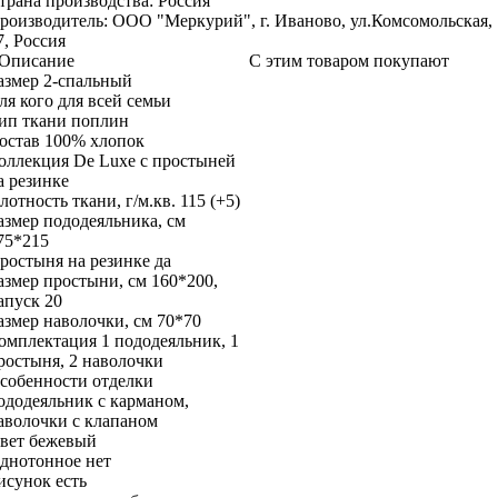
трана производства:
Россия
роизводитель:
ООО "Меркурий", г. Иваново, ул.Комсомольская,
7, Россия
Описание
С этим товаром покупают
азмер
2-спальный
ля кого
для всей семьи
ип ткани
поплин
остав
100% хлопок
оллекция
De Luxe с простыней
а резинке
лотность ткани, г/м.кв.
115 (+5)
азмер пододеяльника, см
75*215
ростыня на резинке
да
азмер простыни, см
160*200,
апуск 20
азмер наволочки, см
70*70
омплектация
1 пододеяльник, 1
ростыня, 2 наволочки
собенности отделки
ододеяльник с карманом,
аволочки с клапаном
вет
бежевый
днотонное
нет
исунок
есть