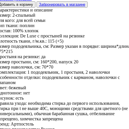
Добавить в корзину
Забронировать в магазине
арактеристики и описание
азмер:
2-спальный
ля кого:
для всей семьи
ип ткани:
поплин
остав:
100% хлопок
оллекция:
De Luxe с простыней на резинке
лотность ткани, г/м.кв.:
115 (+5)
азмер пододеяльника, см:
Размер указан в порядке: ширина*длин
75*215
ростыня на резинке:
да
азмер простыни, см:
160*200, напуск 20
азмер наволочки, см:
70*70
омплектация:
1 пододеяльник, 1 простыня, 2 наволочки
собенности отделки:
пододеяльник с карманом, наволочки с
лапаном
вет:
бежевый
днотонное:
нет
исунок:
есть
равила ухода:
необходима стирка до первого использования,
тирка при t не выше 40С, моющими средствами для цветного (не
ниверсальными), обычная барабанная сушка, отбеливание
апрещено, химчистка запрещена
ренд:
Артпостель