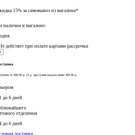
кидка 15% за самовывоз из магазина*
и наличии в магазине:
годня
Не действет при оплате картами рассрочки
×
оставка
сплатно от 400.00 р.
12 р. при сумме выкупа менее 400.00 р.
рьером
1 до 6 дней
 ближайшего
чтового отделения
4 до 6 дней
словия доставки