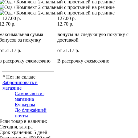
127.00 р.
127.00 р.
12.70 р.
12.70 р.
максимальная сумма
Бонусы на следующую покупку c
бонусов за покупку
доставкой
от 21.17 р.
от 21.17 р.
в рассрочку ежемесячно
В рассрочку ежемесячно
* Нет на складе
Забронировать в
магазине
Самовывоз из
магазина
Курьером
До ближайшей
почты
Если товар в наличии:
Сегодня, завтра
Срок хранения:
5 дней
Бесплатно
от 400.00 руб