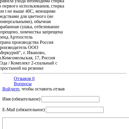
равила ухода
необходима стирка
о первого использования, стирка
ри t не выше 40С, моющими
редствами для цветного (не
ниверсальными), обычная
арабанная сушка, отбеливание
апрещено, химчистка запрещена
ренд
Артпостель
трана производства
Россия
роизводитель
ООО
Меркурий", г. Иваново,
л.Комсомольская, 17, Россия
Ода / Комплект 2-спальный с
простыней на резинке
Отзывов 0
Вопросы
Войдите
, чтобы оставить отзыв
Имя (обязательное)
E-Mail (обязательное)