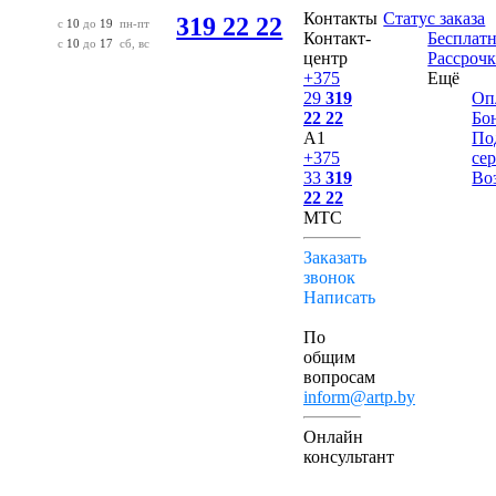
Контакты
Статус заказа
319 22 22
с
10
до
19
пн-пт
Контакт-
Бесплатн
с
10
до
17
сб, вс
центр
Рассрочк
+375
Ещё
29
319
Оп
22 22
Бо
А1
По
+375
се
33
319
Во
22 22
МТС
Заказать
звонок
Написать
По
общим
вопросам
inform@artp.by
Онлайн
консультант