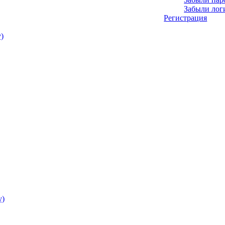
Забыли лог
Регистрация
)
у)