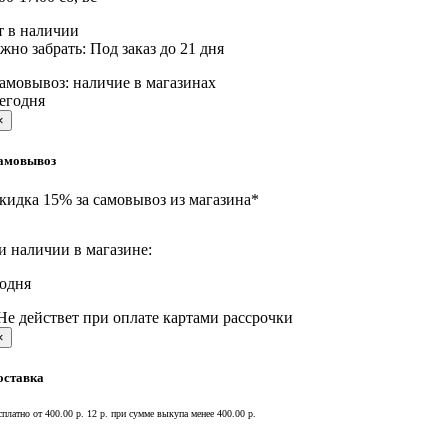
т в наличии
жно забрать:
Под заказ до 21 дня
амовывоз:
наличие в магазинах
егодня
×
амовывоз
кидка 15% за самовывоз из магазина*
и наличии в магазине:
годня
Не действет при оплате картами рассрочки
×
оставка
сплатно от 400.00 р.
12 р. при сумме выкупа менее 400.00 р.