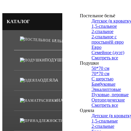
Постельное бельё
Детское (в кроватку
КАТАЛОГ
1,5-спальное
2-спальное
2-спальное с
ПОСТЕЛЬНОЕ БЕЛЬЁ
простынёй евро
Евро
Семейное (дуэт)
Смотреть все
ПОДУШКИ
Подушки
50*70 см
70*70 см
С шерстью
ОДЕЯЛА
Бамбуковые
Эвкалиптовые
Пуховые, перовые
Ортопедические
НАМАТРАСНИКИ
Смотреть все
Одеяла
Детские (в кроватк
ПРИНАДЛЕЖНОСТИ
1,5-спальные
2-спальные