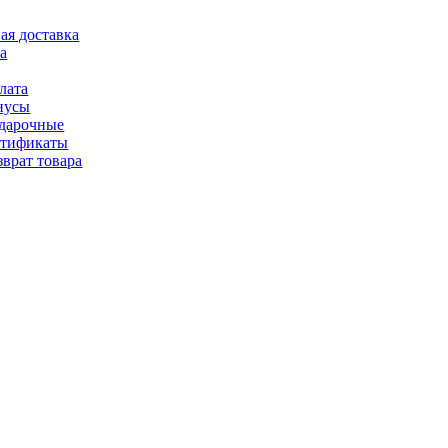
ая доставка
а
лата
нусы
дарочные
ртификаты
зврат товара