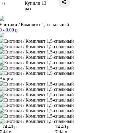
Купили
13
0
раз
Енотики / Комплект 1,5-спальный
0
- 0.00 р.
Акция
74.40 р.
74.40 р.
7.44 р.
7.44 р.