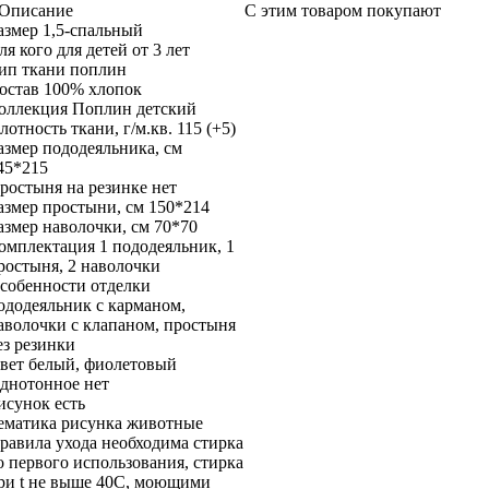
Описание
С этим товаром покупают
азмер
1,5-спальный
ля кого
для детей от 3 лет
ип ткани
поплин
остав
100% хлопок
оллекция
Поплин детский
лотность ткани, г/м.кв.
115 (+5)
азмер пододеяльника, см
45*215
ростыня на резинке
нет
азмер простыни, см
150*214
азмер наволочки, см
70*70
омплектация
1 пододеяльник, 1
ростыня, 2 наволочки
собенности отделки
ододеяльник с карманом,
аволочки с клапаном, простыня
ез резинки
вет
белый, фиолетовый
днотонное
нет
исунок
есть
ематика рисунка
животные
равила ухода
необходима стирка
о первого использования, стирка
ри t не выше 40С, моющими