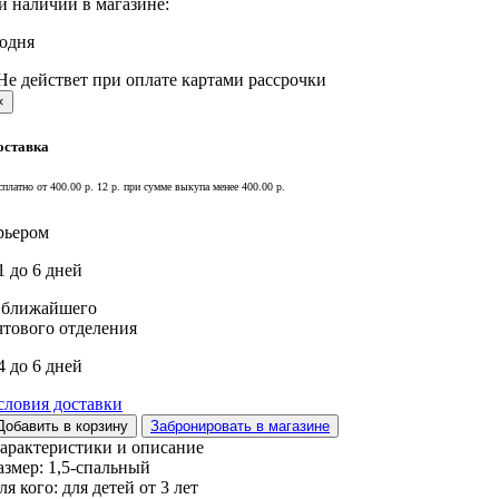
и наличии в магазине:
годня
Не действет при оплате картами рассрочки
×
оставка
сплатно от 400.00 р.
12 р. при сумме выкупа менее 400.00 р.
рьером
1 до 6 дней
 ближайшего
чтового отделения
4 до 6 дней
словия доставки
Добавить в корзину
Забронировать в магазине
арактеристики и описание
азмер:
1,5-спальный
ля кого:
для детей от 3 лет