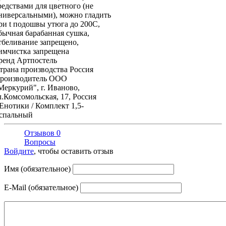
редствами для цветного (не
ниверсальными), можно гладить
ри t подошвы утюга до 200С,
бычная барабанная сушка,
тбеливание запрещено,
имчистка запрещена
ренд
Артпостель
трана производства
Россия
роизводитель
ООО
Меркурий", г. Иваново,
л.Комсомольская, 17, Россия
Енотики / Комплект 1,5-
спальный
Отзывов 0
Вопросы
Войдите
, чтобы оставить отзыв
Имя (обязательное)
E-Mail (обязательное)