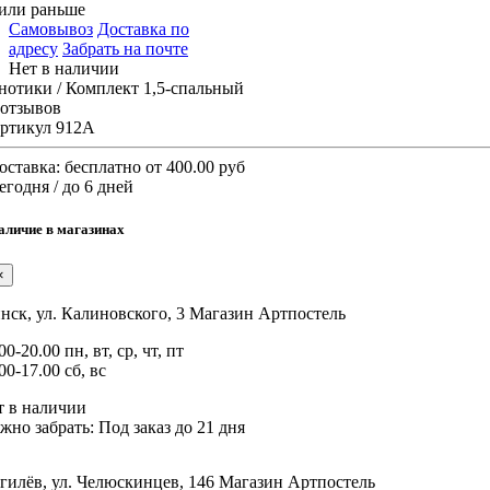
или раньше
Самовывоз
Доставка по
адресу
Забрать на почте
Нет в наличии
нотики / Комплект 1,5-спальный
 отзывов
ртикул 912А
оставка:
бесплатно от 400.00 руб
егодня / до 6 дней
аличие в магазинах
×
нск, ул. Калиновского, 3
Магазин Артпостель
00-20.00 пн, вт, ср, чт, пт
00-17.00 сб, вс
т в наличии
жно забрать:
Под заказ до 21 дня
гилёв, ул. Челюскинцев, 146
Магазин Артпостель