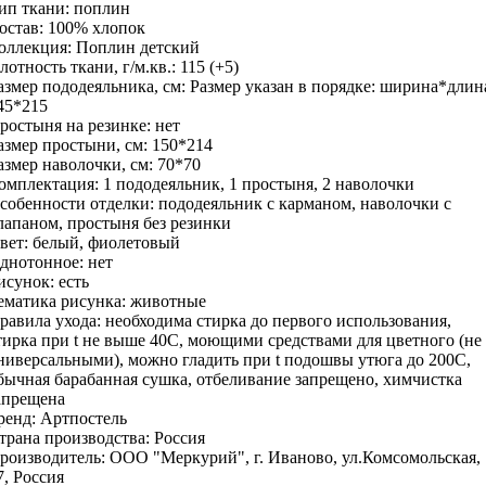
ип ткани:
поплин
остав:
100% хлопок
оллекция:
Поплин детский
лотность ткани, г/м.кв.:
115 (+5)
азмер пододеяльника, см:
Размер указан в порядке: ширина*длин
45*215
ростыня на резинке:
нет
азмер простыни, см:
150*214
азмер наволочки, см:
70*70
омплектация:
1 пододеяльник, 1 простыня, 2 наволочки
собенности отделки:
пододеяльник с карманом, наволочки с
лапаном, простыня без резинки
вет:
белый, фиолетовый
днотонное:
нет
исунок:
есть
ематика рисунка:
животные
равила ухода:
необходима стирка до первого использования,
тирка при t не выше 40С, моющими средствами для цветного (не
ниверсальными), можно гладить при t подошвы утюга до 200С,
бычная барабанная сушка, отбеливание запрещено, химчистка
апрещена
ренд:
Артпостель
трана производства:
Россия
роизводитель:
ООО "Меркурий", г. Иваново, ул.Комсомольская,
7, Россия