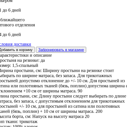
рьером
1 до 6 дней
 ближайшего
чтового отделения
4 до 6 дней
словия доставки
Добавить в корзину
Забронировать в магазине
арактеристики и описание
ростыня на резинке:
да
азмер:
1,5-спальный
ирина простыни, см:
Ширину простыни на резинке стоит
ыбирать по ширине матраса, без запаса. Для трикотажных
ростыней допустимо отклонение до +/- 10 см. Для простыней из
атина или полотняных тканей (бязь, поплин) допустима ширина 
тклонением +10 см от ширины матраса.
90
лина простыни, см:
Длину простыни следует выбирать по длине
атраса, без запаса, с допустимым отклонением для трикотажных
ростыней +/- 10 см, для простыней из сатина или полотняных
каней (бязь, поплин) + 10 см от ширины матраса.
200
ысота борта, см:
Напуск на высоту матраса
20
ип ткани:
трикотаж
остав:
100% хлопок