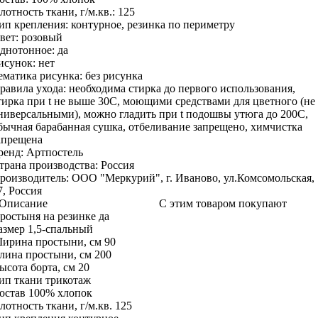
лотность ткани, г/м.кв.:
125
ип крепления:
контурное, резинка по периметру
вет:
розовый
днотонное:
да
исунок:
нет
ематика рисунка:
без рисунка
равила ухода:
необходима стирка до первого использования,
тирка при t не выше 30С, моющими средствами для цветного (не
ниверсальными), можно гладить при t подошвы утюга до 200С,
бычная барабанная сушка, отбеливание запрещено, химчистка
апрещена
ренд:
Артпостель
трана производства:
Россия
роизводитель:
ООО "Меркурий", г. Иваново, ул.Комсомольская,
7, Россия
Описание
С этим товаром покупают
ростыня на резинке
да
азмер
1,5-спальный
ирина простыни, см
90
лина простыни, см
200
ысота борта, см
20
ип ткани
трикотаж
остав
100% хлопок
лотность ткани, г/м.кв.
125