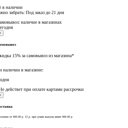
т в наличии
жно забрать:
Под заказ до 21 дня
амовывоз:
наличие в магазинах
егодня
×
амовывоз
кидка 15% за самовывоз из магазина*
и наличии в магазине:
годня
Не действет при оплате картами рассрочки
×
оставка
сплатно от 400.00 р.
12 р. при сумме выкупа менее 400.00 р.