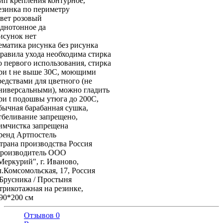
ип крепления
контурное,
езинка по периметру
вет
розовый
днотонное
да
исунок
нет
ематика рисунка
без рисунка
равила ухода
необходима стирка
о первого использования, стирка
ри t не выше 30С, моющими
редствами для цветного (не
ниверсальными), можно гладить
ри t подошвы утюга до 200С,
бычная барабанная сушка,
тбеливание запрещено,
имчистка запрещена
ренд
Артпостель
трана производства
Россия
роизводитель
ООО
Меркурий", г. Иваново,
л.Комсомольская, 17, Россия
Брусника / Простыня
трикотажная на резинке,
90*200 см
Отзывов 0