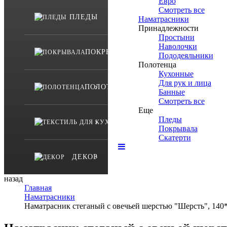
Евро
Смотреть все
ПЛЕДЫ
Наматрасники
Принадлежности
Простыни
Наволочки
ПОКРЫВАЛА
Пододеяльники
Полотенца
Кухонные
Для рук и лица
ПОЛОТЕНЦА
Банные
Смотреть все
Еще
Пледы
ТЕКСТИЛЬ ДЛЯ КУХНИ
Покрывала
Скатерти
ДЕКОР
назад
Главная
Наматрасники
Наматрасник стеганый с овечьей шерстью "Шерсть", 140