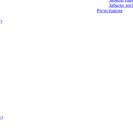
Забыли лог
Регистрация
)
у)