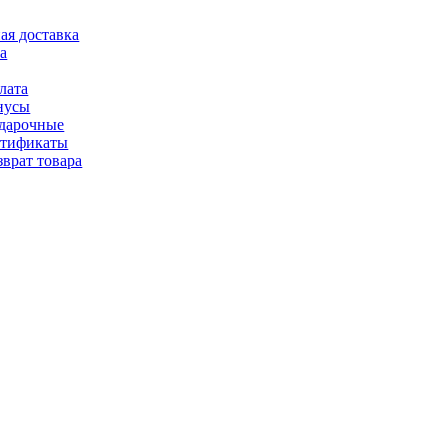
ая доставка
а
лата
нусы
дарочные
ртификаты
зврат товара