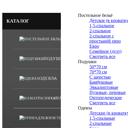
Постельное бельё
Детское (в кроватку
КАТАЛОГ
1,5-спальное
2-спальное
2-спальное с
ПОСТЕЛЬНОЕ БЕЛЬЁ
простынёй евро
Евро
Семейное (дуэт)
Смотреть все
ПОДУШКИ
Подушки
50*70 см
70*70 см
С шерстью
ОДЕЯЛА
Бамбуковые
Эвкалиптовые
Пуховые, перовые
Ортопедические
НАМАТРАСНИКИ
Смотреть все
Одеяла
Детские (в кроватк
ПРИНАДЛЕЖНОСТИ
1,5-спальные
2-спальные