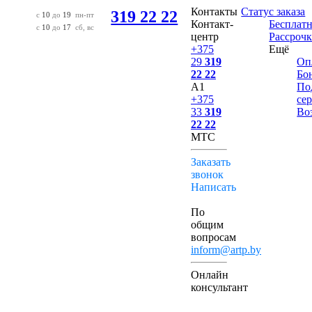
Контакты
Статус заказа
319 22 22
с
10
до
19
пн-пт
Контакт-
Бесплатн
с
10
до
17
сб, вс
центр
Рассрочк
+375
Ещё
29
319
Оп
22 22
Бо
А1
По
+375
се
33
319
Во
22 22
МТС
Заказать
звонок
Написать
По
общим
вопросам
inform@artp.by
Онлайн
консультант