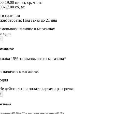
00-19.00 пн, вт, ср, чт, пт
00-17.00 сб, вс
т в наличии
жно забрать:
Под заказ до 21 дня
амовывоз:
наличие в магазинах
егодня
×
амовывоз
кидка 15% за самовывоз из магазина*
и наличии в магазине:
годня
Не действет при оплате картами рассрочки
×
оставка
сплатно от 400.00 р.
12 р. при сумме выкупа менее 400.00 р.